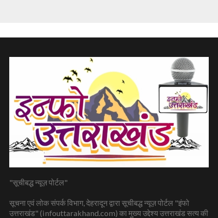
"सूचीबद्ध न्यूज़ पोर्टल"
सूचना एवं लोक संपर्क विभाग, देहरादून द्वारा सूचीबद्ध न्यूज़ पोर्टल "इंफो
उत्तराखंड" (infouttarakhand.com) का मुख्य उद्देश्य उत्तराखंड सत्य की