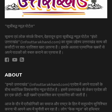
"सूचीबद्ध न्यूज़ पोर्टल"
सूचना एवं लोक संपर्क विभाग, देहरादून द्वारा सूचीबद्ध न्यूज़ पोर्टल "इंफो
उत्तराखंड" (infouttarakhand.com) का मुख्य उद्देश्य उत्तराखंड सत्य की
कसौटी पर शत-प्रतिशत खरा उतरना है। इसके अलावा प्रमाणिक खबरों से
अपने पाठकों को रुबरु कराने का प्रयास है।
ABOUT
“इन्फो उत्तराखंड” (infouttarakhand.com) प्रदेश में अपने पाठकों के
बीच सर्वाधिक विश्वसनीय न्यूज पोर्टल है। इसमें उत्तराखंड से लेकर प्रदेश की
हर एक छोटी- बड़ी खबरें प्रकाशित कर प्रसारित की जाती है।
आज के दौर में प्रौद्योगिकी का समाज और राष्ट्र के हित में सदुपयोग सुनिश्चित
करना भी आपने आप में चुनौती बन रहा है। लोग “फेक न्यूज” को हथियार