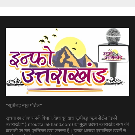
"सूचीबद्ध न्यूज़ पोर्टल"
सूचना एवं लोक संपर्क विभाग, देहरादून द्वारा सूचीबद्ध न्यूज़ पोर्टल "इंफो
उत्तराखंड" (infouttarakhand.com) का मुख्य उद्देश्य उत्तराखंड सत्य की
कसौटी पर शत-प्रतिशत खरा उतरना है। इसके अलावा प्रमाणिक खबरों से