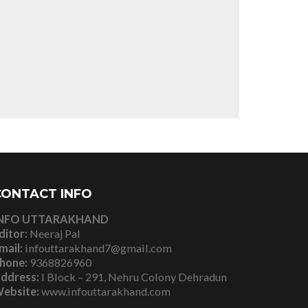
CONTACT INFO
NFO UTTARAKHAND
ditor:
Neeraj Pal
mail:
infouttarakhand7@gmail.com
hone:
9368826960
ddress:
I Block – 291, Nehru Colony Dehradun
ebsite:
www.infouttarakhand.com