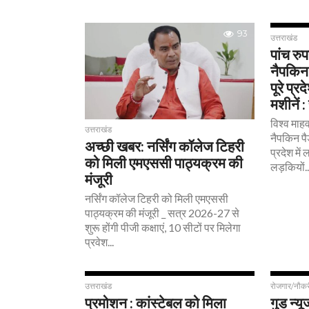
93
उत्तराखंड
पांच रुपय
नैपकिन
पूरे प्र
मशीनें :
विश्व माह
उत्तराखंड
नैपकिन पैड
अच्छी खबर: नर्सिंग कॉलेज टिहरी
प्रदेश में
को मिली एमएससी पाठ्यक्रम की
लड़कियों..
मंजूरी
नर्सिंग कॉलेज टिहरी को मिली एमएससी
पाठ्यक्रम की मंजूरी _ सत्र 2026-27 से
शुरू होंगी पीजी कक्षाएं, 10 सीटों पर मिलेगा
प्रवेश...
1.8K
उत्तराखंड
रोजगार/नौकर
प्रमोशन : कांस्टेबल को मिला
गुड न्य