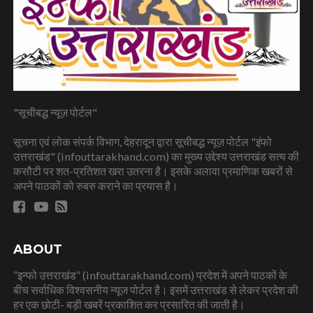
"सूचीबद्ध न्यूज़ पोर्टल"
सूचना एवं लोक संपर्क विभाग, देहरादून द्वारा सूचीबद्ध न्यूज़ पोर्टल "इंफो
उत्तराखंड" (infouttarakhand.com) का मुख्य उद्देश्य उत्तराखंड सत्य की
कसौटी पर शत-प्रतिशत खरा उतरना है। इसके अलावा प्रमाणिक खबरों से
अपने पाठकों को रुबरु कराने का प्रयास है।
ABOUT
“इन्फो उत्तराखंड” (infouttarakhand.com) प्रदेश में अपने पाठकों के
बीच सर्वाधिक विश्वसनीय न्यूज पोर्टल है। इसमें उत्तराखंड से लेकर प्रदेश की
हर एक छोटी- बड़ी खबरें प्रकाशित कर प्रसारित की जाती है।