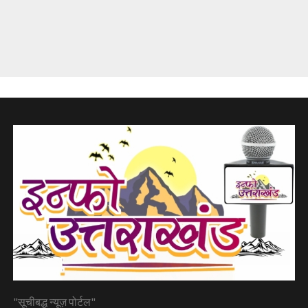
"सूचीबद्ध न्यूज़ पोर्टल"