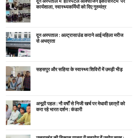
दून अस्पताल में ‘हॉस्पिटल ऑक्सीजन इकोसिस्टम’ पर
कार्यशाला, स्वास्थ्यकर्मियों को दिए गुरुमंत्र
दून अस्पताल : अल्ट्रासाउंड कराने आई महिला मरीज
से अभद्रता
सहसपुर और सहिया के स्वास्थ्य शिविरों में उमड़ी भीड़
अनूठी पहल : नौ वर्षों से निजी खर्च पर मेधावी छात्रों को
करा रहे भारत दर्शन : कंडारी
उत्तराखंड की विकास यात्रा में सहयोग दें उद्योग समूह :