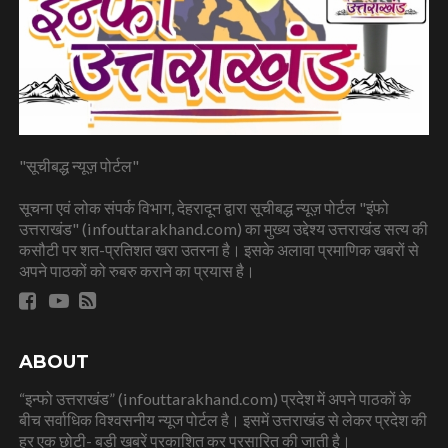
"सूचीबद्ध न्यूज़ पोर्टल"
सूचना एवं लोक संपर्क विभाग, देहरादून द्वारा सूचीबद्ध न्यूज़ पोर्टल "इंफो
उत्तराखंड" (infouttarakhand.com) का मुख्य उद्देश्य उत्तराखंड सत्य की
कसौटी पर शत-प्रतिशत खरा उतरना है। इसके अलावा प्रमाणिक खबरों से
अपने पाठकों को रुबरु कराने का प्रयास है।
ABOUT
“इन्फो उत्तराखंड” (infouttarakhand.com) प्रदेश में अपने पाठकों के
बीच सर्वाधिक विश्वसनीय न्यूज पोर्टल है। इसमें उत्तराखंड से लेकर प्रदेश की
हर एक छोटी- बड़ी खबरें प्रकाशित कर प्रसारित की जाती है।