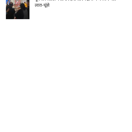
लात-घूंसे