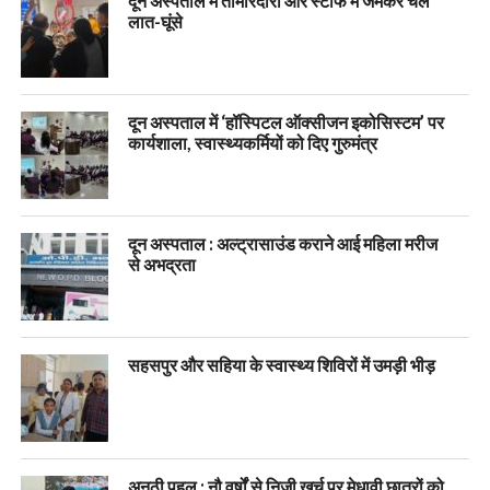
दून अस्पताल में तीमारदारों और स्टाफ में जमकर चले
लात-घूंसे
दून अस्पताल में ‘हॉस्पिटल ऑक्सीजन इकोसिस्टम’ पर
कार्यशाला, स्वास्थ्यकर्मियों को दिए गुरुमंत्र
दून अस्पताल : अल्ट्रासाउंड कराने आई महिला मरीज
से अभद्रता
सहसपुर और सहिया के स्वास्थ्य शिविरों में उमड़ी भीड़
अनूठी पहल : नौ वर्षों से निजी खर्च पर मेधावी छात्रों को