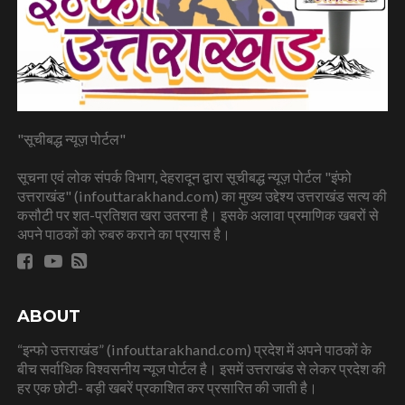
"सूचीबद्ध न्यूज़ पोर्टल"
सूचना एवं लोक संपर्क विभाग, देहरादून द्वारा सूचीबद्ध न्यूज़ पोर्टल "इंफो
उत्तराखंड" (infouttarakhand.com) का मुख्य उद्देश्य उत्तराखंड सत्य की
कसौटी पर शत-प्रतिशत खरा उतरना है। इसके अलावा प्रमाणिक खबरों से
अपने पाठकों को रुबरु कराने का प्रयास है।
ABOUT
“इन्फो उत्तराखंड” (infouttarakhand.com) प्रदेश में अपने पाठकों के
बीच सर्वाधिक विश्वसनीय न्यूज पोर्टल है। इसमें उत्तराखंड से लेकर प्रदेश की
हर एक छोटी- बड़ी खबरें प्रकाशित कर प्रसारित की जाती है।