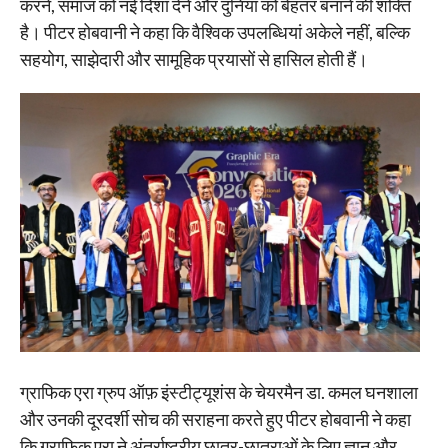
करने, समाज को नई दिशा देने और दुनिया को बेहतर बनाने की शक्ति
है। पीटर होबवानी ने कहा कि वैश्विक उपलब्धियां अकेले नहीं, बल्कि
सहयोग, साझेदारी और सामूहिक प्रयासों से हासिल होती हैं।
ग्राफिक एरा ग्रुप ऑफ़ इंस्टीट्यूशंस के चेयरमैन डा. कमल घनशाला
और उनकी दूरदर्शी सोच की सराहना करते हुए पीटर होबवानी ने कहा
कि ग्राफिक एरा ने अंतर्राष्ट्रीय छात्र-छात्राओं के लिए ज्ञान और