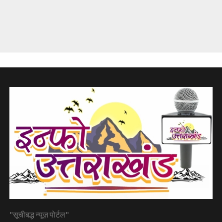
"सूचीबद्ध न्यूज़ पोर्टल"