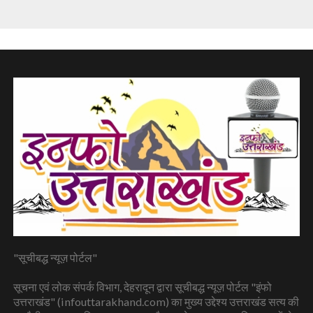
"सूचीबद्ध न्यूज़ पोर्टल"
सूचना एवं लोक संपर्क विभाग, देहरादून द्वारा सूचीबद्ध न्यूज़ पोर्टल "इंफो
उत्तराखंड" (infouttarakhand.com) का मुख्य उद्देश्य उत्तराखंड सत्य की