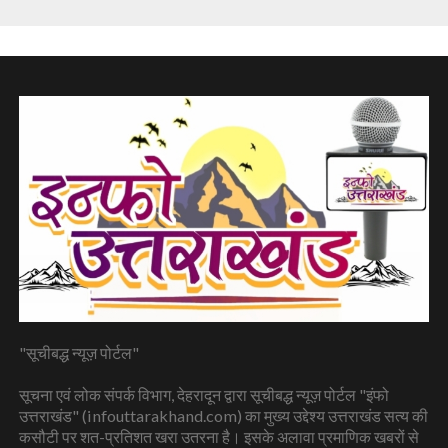
"सूचीबद्ध न्यूज़ पोर्टल"
सूचना एवं लोक संपर्क विभाग, देहरादून द्वारा सूचीबद्ध न्यूज़ पोर्टल "इंफो
उत्तराखंड" (infouttarakhand.com) का मुख्य उद्देश्य उत्तराखंड सत्य की
कसौटी पर शत-प्रतिशत खरा उतरना है। इसके अलावा प्रमाणिक खबरों से