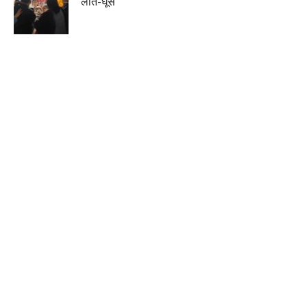
लात-घूंसे