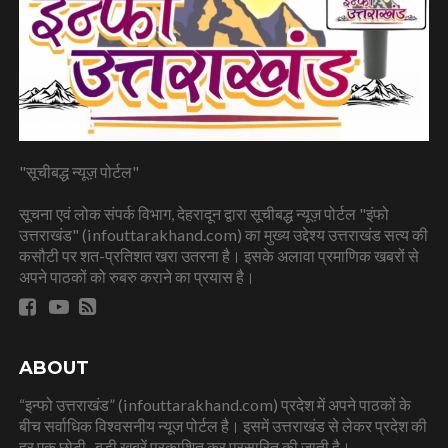
"सूचीबद्ध न्यूज़ पोर्टल"
सूचना एवं लोक संपर्क विभाग, देहरादून द्वारा सूचीबद्ध न्यूज़ पोर्टल "इंफो
उत्तराखंड" (infouttarakhand.com) का मुख्य उद्देश्य उत्तराखंड सत्य की
कसौटी पर शत-प्रतिशत खरा उतरना है। इसके अलावा प्रमाणिक खबरों से
अपने पाठकों को रुबरु कराने का प्रयास है।
ABOUT
“इन्फो उत्तराखंड” (infouttarakhand.com) प्रदेश में अपने पाठकों के
बीच सर्वाधिक विश्वसनीय न्यूज पोर्टल है। इसमें उत्तराखंड से लेकर प्रदेश की
हर एक छोटी- बड़ी खबरें प्रकाशित कर प्रसारित की जाती है।