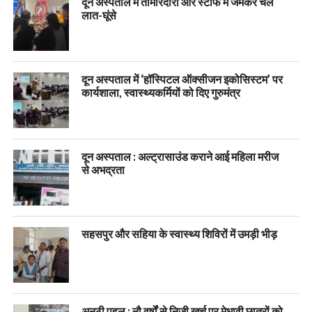
दून अस्पताल में तीमारदारों और स्टाफ में जमकर चले
लात-घूंसे
दून अस्पताल में ‘हॉस्पिटल ऑक्सीजन इकोसिस्टम’ पर
कार्यशाला, स्वास्थ्यकर्मियों को दिए गुरुमंत्र
दून अस्पताल : अल्ट्रासाउंड कराने आई महिला मरीज
से अभद्रता
सहसपुर और सहिया के स्वास्थ्य शिविरों में उमड़ी भीड़
अनूठी पहल : नौ वर्षों से निजी खर्च पर मेधावी छात्रों को