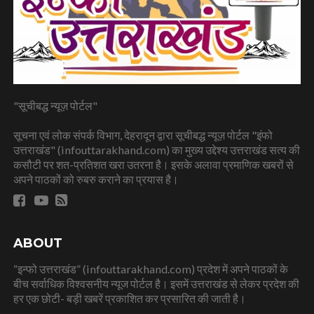
"सूचीबद्ध न्यूज़ पोर्टल"
सूचना एवं लोक संपर्क विभाग, देहरादून द्वारा सूचीबद्ध न्यूज़ पोर्टल "इंफो
उत्तराखंड" (infouttarakhand.com) का मुख्य उद्देश्य उत्तराखंड सत्य की
कसौटी पर शत-प्रतिशत खरा उतरना है। इसके अलावा प्रमाणिक खबरों से
अपने पाठकों को रुबरु कराने का प्रयास है।
ABOUT
“इन्फो उत्तराखंड” (infouttarakhand.com) प्रदेश में अपने पाठकों के
बीच सर्वाधिक विश्वसनीय न्यूज पोर्टल है। इसमें उत्तराखंड से लेकर प्रदेश की
हर एक छोटी- बड़ी खबरें प्रकाशित कर प्रसारित की जाती है।