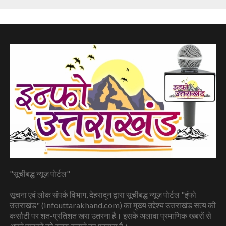
"सूचीबद्ध न्यूज़ पोर्टल"
सूचना एवं लोक संपर्क विभाग, देहरादून द्वारा सूचीबद्ध न्यूज़ पोर्टल "इंफो
उत्तराखंड" (infouttarakhand.com) का मुख्य उद्देश्य उत्तराखंड सत्य की
कसौटी पर शत-प्रतिशत खरा उतरना है। इसके अलावा प्रमाणिक खबरों से