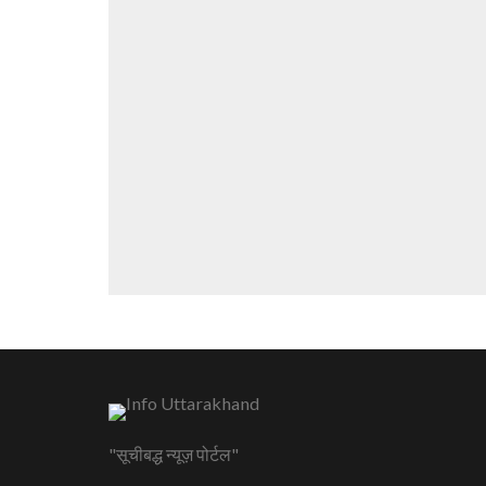
"सूचीबद्ध न्यूज़ पोर्टल"