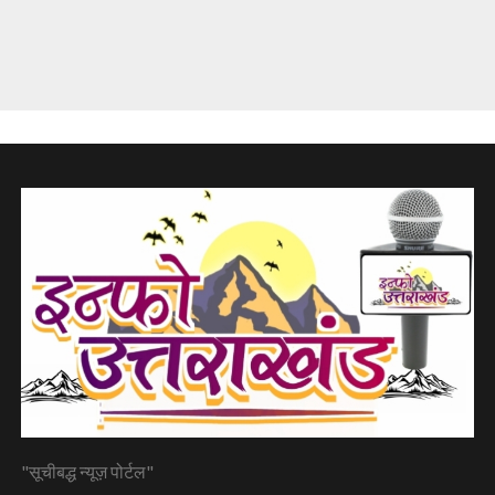
"सूचीबद्ध न्यूज़ पोर्टल"