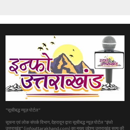
"सूचीबद्ध न्यूज़ पोर्टल"
सूचना एवं लोक संपर्क विभाग, देहरादून द्वारा सूचीबद्ध न्यूज़ पोर्टल "इंफो
उत्तराखंड" (infouttarakhand.com) का मुख्य उद्देश्य उत्तराखंड सत्य की