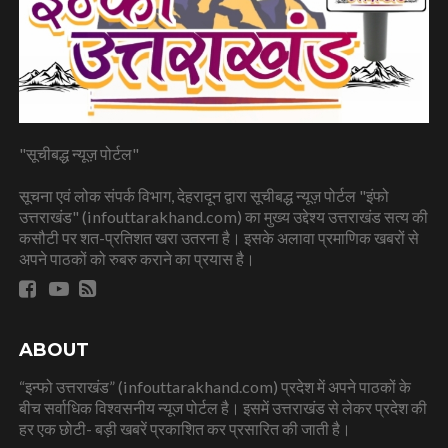
"सूचीबद्ध न्यूज़ पोर्टल"
सूचना एवं लोक संपर्क विभाग, देहरादून द्वारा सूचीबद्ध न्यूज़ पोर्टल "इंफो
उत्तराखंड" (infouttarakhand.com) का मुख्य उद्देश्य उत्तराखंड सत्य की
कसौटी पर शत-प्रतिशत खरा उतरना है। इसके अलावा प्रमाणिक खबरों से
अपने पाठकों को रुबरु कराने का प्रयास है।
ABOUT
“इन्फो उत्तराखंड” (infouttarakhand.com) प्रदेश में अपने पाठकों के
बीच सर्वाधिक विश्वसनीय न्यूज पोर्टल है। इसमें उत्तराखंड से लेकर प्रदेश की
हर एक छोटी- बड़ी खबरें प्रकाशित कर प्रसारित की जाती है।