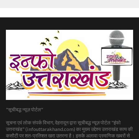
"सूचीबद्ध न्यूज़ पोर्टल"
सूचना एवं लोक संपर्क विभाग, देहरादून द्वारा सूचीबद्ध न्यूज़ पोर्टल "इंफो
उत्तराखंड" (infouttarakhand.com) का मुख्य उद्देश्य उत्तराखंड सत्य की
कसौटी पर शत-प्रतिशत खरा उतरना है। इसके अलावा प्रमाणिक खबरों से