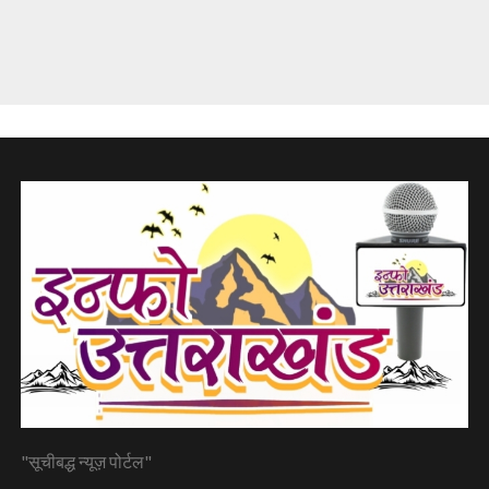
"सूचीबद्ध न्यूज़ पोर्टल"