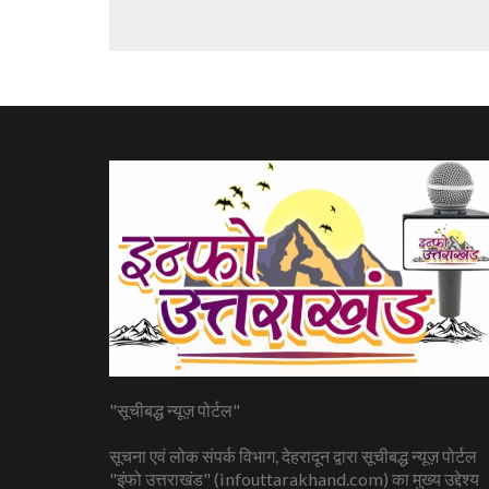
"सूचीबद्ध न्यूज़ पोर्टल"
सूचना एवं लोक संपर्क विभाग, देहरादून द्वारा सूचीबद्ध न्यूज़ पोर्टल
"इंफो उत्तराखंड" (infouttarakhand.com) का मुख्य उद्देश्य