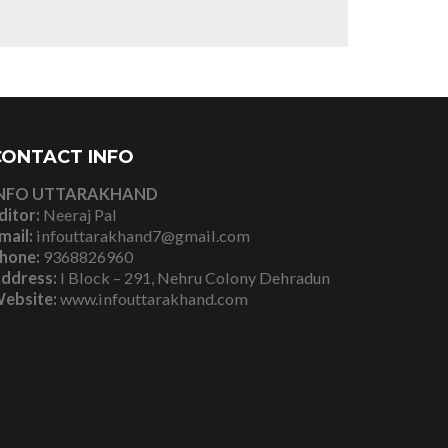
CONTACT INFO
NFO UTTARAKHAND
ditor:
Neeraj Pal
mail:
infouttarakhand7@gmail.com
hone:
9368826960
ddress:
I Block – 291, Nehru Colony Dehradun
ebsite:
www.infouttarakhand.com