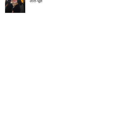
लात-घूंसे