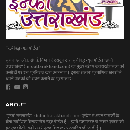
"सूचीबद्ध न्यूज़ पोर्टल"
सूचना एवं लोक संपर्क विभाग, देहरादून द्वारा सूचीबद्ध न्यूज़ पोर्टल "इंफो
उत्तराखंड" (infouttarakhand.com) का मुख्य उद्देश्य उत्तराखंड सत्य की
कसौटी पर शत-प्रतिशत खरा उतरना है। इसके अलावा प्रमाणिक खबरों से
अपने पाठकों को रुबरु कराने का प्रयास है।
ABOUT
“इन्फो उत्तराखंड” (infouttarakhand.com) प्रदेश में अपने पाठकों के
बीच सर्वाधिक विश्वसनीय न्यूज पोर्टल है। इसमें उत्तराखंड से लेकर प्रदेश की
हर एक छोटी- बड़ी खबरें प्रकाशित कर प्रसारित की जाती है।