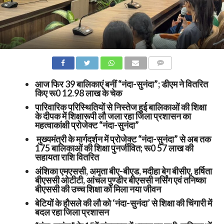
COMMENTS
आज फिर 39 बालिकाएं बनीं “नंदा-सुनंदा”; डीएम ने वितरित
किए रू0 12.98 लाख के चेक
पारिवारिक परिस्थितियों से निस्तेज हुई बालिकाओं की शिक्षा
के दीपक में शिक्षारूपी लौ जला रहा जिला प्रशासन का
महत्वाकांक्षी प्रोजेक्ट “नंदा-सुनंदा”
मुख्यमंत्री के मार्गदर्शन में प्रोजेक्ट “नंदा-सुनंदा” से अब तक
175 बालिकाओं की शिक्षा पुनर्जीवित; रू0 57 लाख की
सहायता राशि वितरित
अंशिका एमएससी, अमृता बीए-बीएड, मदीहा बेग बीसीए, हर्षिता
बीएससी ओटीटी, आंचल पुण्डीर बीएससी नर्सिंग एवं तनिष्का
बीएससी की उच्च शिक्षा को मिला नया जीवन
बेटियों के हौसले की लौ को ‘नंदा-सुनंदा’ से शिक्षा की चिंगारी में
बदल रहा जिला प्रशासन