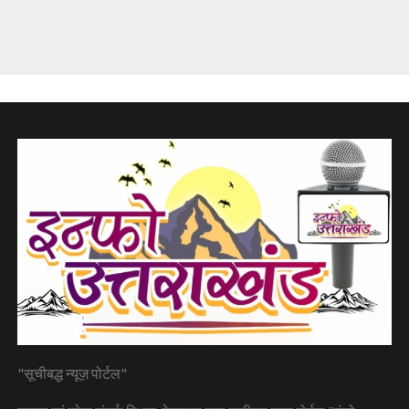
"सूचीबद्ध न्यूज़ पोर्टल"