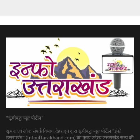
"सूचीबद्ध न्यूज़ पोर्टल"
सूचना एवं लोक संपर्क विभाग, देहरादून द्वारा सूचीबद्ध न्यूज़ पोर्टल "इंफो
उत्तराखंड" (infouttarakhand.com) का मुख्य उद्देश्य उत्तराखंड सत्य की